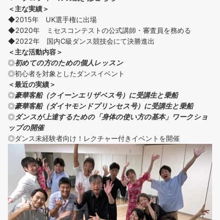
＜主な実績＞
◆2015年 UK選手権に出場
◆2020年 ミセスコンテストの公式講師・審査員を務める
◆2022年 国内C級ダンス競技会にて決勝進出
＜主な活動内容＞
◎
初めての方の
ための個人レッスン
◎初心者を対象としたダンスイベント
＜
最近の実績
＞
◎
豪華客船（クイーンエリザベス号）に受講生と乗船
◎
豪華客船（ダイヤモンドプリンセス号）に受講生と乗船
◎
ダンスが上達するための「身体の使い方の基本」ワークショ
ップの開催
◎ダンス未経験者向け！レクチャー付きイベントを開催