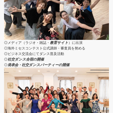
◎メディア（ラジオ・雑誌・
教育サイト
）に出演
◎海外ミセスコンテスト公式講師・審査員を努める
◎ビジネス交流会にてダンス普及活動
◎
社交ダンス合宿の開催
◎
発表会・社交ダンスパーティーの開催