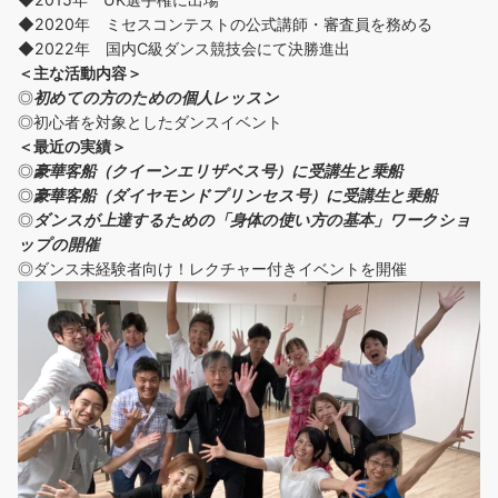
◆2020年 ミセスコンテストの公式講師・審査員を務める
◆2022年 国内C級ダンス競技会にて決勝進出
＜主な活動内容＞
◎
初めての方の
ための個人レッスン
◎初心者を対象としたダンスイベント
＜
最近の実績
＞
◎
豪華客船（クイーンエリザベス号）に受講生と乗船
◎
豪華客船（ダイヤモンドプリンセス号）に受講生と乗船
◎
ダンスが上達するための「身体の使い方の基本」ワークショ
ップの開催
◎ダンス未経験者向け！レクチャー付きイベントを開催