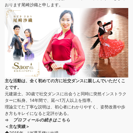
おります尾崎沙織と申します。
主な活動は、全く初めての方に社交ダンスに
親しんでいただくこ
とです。
元建築士。30歳で社交ダンスに出会うと同時に突然インストラク
ターに転身。14年間で、延べ1万人以上を指導。
理論立てた丁寧な説明は、初心者にわかりやすく、姿勢改善や歩
き方もキレイになると定評がある。
⇒
プロフィールの続きはこちら
＜主な実績＞
◆2015年 UK選手権に出場