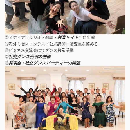
◎メディア（ラジオ・雑誌・
教育サイト
）に出演
◎海外ミセスコンテスト公式講師・審査員を努める
◎ビジネス交流会にてダンス普及活動
◎
社交ダンス合宿の開催
◎
発表会・社交ダンスパーティーの開催