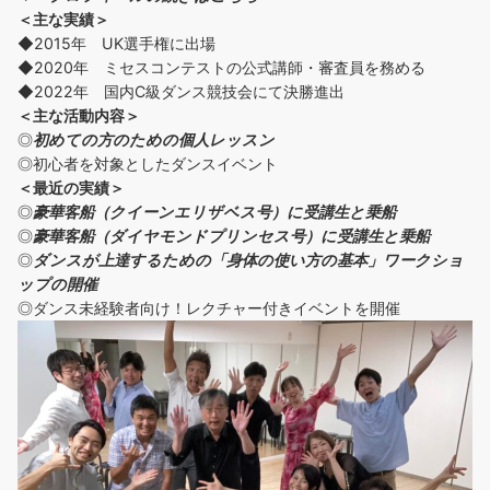
＜主な実績＞
◆2015年 UK選手権に出場
◆2020年 ミセスコンテストの公式講師・審査員を務める
◆2022年 国内C級ダンス競技会にて決勝進出
＜主な活動内容＞
◎
初めての方の
ための個人レッスン
◎初心者を対象としたダンスイベント
＜
最近の実績
＞
◎
豪華客船（クイーンエリザベス号）に受講生と乗船
◎
豪華客船（ダイヤモンドプリンセス号）に受講生と乗船
◎
ダンスが上達するための「身体の使い方の基本」ワークショ
ップの開催
◎ダンス未経験者向け！レクチャー付きイベントを開催