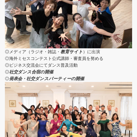
◎メディア（ラジオ・雑誌・
教育サイト
）に出演
◎海外ミセスコンテスト公式講師・審査員を努める
◎ビジネス交流会にてダンス普及活動
◎
社交ダンス合宿の開催
◎
発表会・社交ダンスパーティーの開催