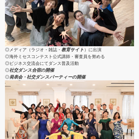
◎メディア（ラジオ・雑誌・
教育サイト
）に出演
◎海外ミセスコンテスト公式講師・審査員を努める
◎ビジネス交流会にてダンス普及活動
◎
社交ダンス合宿の開催
◎
発表会・社交ダンスパーティーの開催