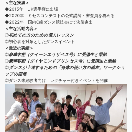
＜主な実績＞
◆2015年 UK選手権に出場
◆2020年 ミセスコンテストの公式講師・審査員を務める
◆2022年 国内C級ダンス競技会にて決勝進出
＜主な活動内容＞
◎
初めての方の
ための個人レッスン
◎初心者を対象としたダンスイベント
＜
最近の実績
＞
◎
豪華客船（クイーンエリザベス号）に受講生と乗船
◎
豪華客船（ダイヤモンドプリンセス号）に受講生と乗船
◎
ダンスが上達するための「身体の使い方の基本」ワークショ
ップの開催
◎ダンス未経験者向け！レクチャー付きイベントを開催