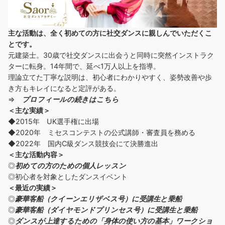
主な活動は、全く初めての方に社交ダンスに
親しんでいただくこ
とです。
元建築士。30歳で社交ダンスに出会うと同時に突然インストラク
ターに転身。14年間で、延べ1万人以上を指導。
理論立てた丁寧な説明は、初心者にわかりやすく、姿勢改善や歩
き方もキレイになると定評がある。
⇒
プロフィールの続きはこちら
＜主な実績＞
◆2015年 UK選手権に出場
◆2020年 ミセスコンテストの公式講師・審査員を務める
◆2022年 国内C級ダンス競技会にて決勝進出
＜主な活動内容＞
◎
初めての方の
ための個人レッスン
◎初心者を対象としたダンスイベント
＜
最近の実績
＞
◎
豪華客船（クイーンエリザベス号）に受講生と乗船
◎
豪華客船（ダイヤモンドプリンセス号）に受講生と乗船
◎
ダンスが上達するための「身体の使い方の基本」ワークショ