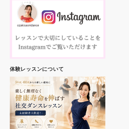
え
これから
約
す。
踊
いろんな
、
も楽しみ
マ
コ
方
入
人
年
世
体験レッスンについて
代
し
を