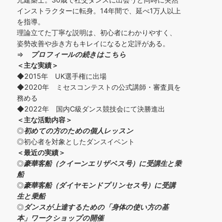
インストラクターに転身。14年間で、延べ1万人以上
を指導。
理論立てた丁寧な説明は、初心者にわかりやすく、
姿勢改善や歩き方もキレイになると定評がある。
⇒
プロフィールの続きはこちら
＜主な実績＞
◆2015年 UK選手権に出場
◆2020年 ミセスコンテストの公式講師・審査員を
務める
◆2022年 国内C級ダンス競技会にて決勝進出
＜主な活動内容＞
◎
初めての方の
ための個人レッスン
◎初心者を対象としたダンスイベント
＜
最近の実績
＞
◎
豪華客船（クイーンエリザベス号）に受講生と乗
船
◎
豪華客船（ダイヤモンドプリンセス号）に受講
生と乗船
◎
ダンスが上達するための「身体の使い方の基
本」ワークショップの開催