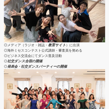
◎メディア（ラジオ・雑誌・
教育サイト
）に出演
◎海外ミセスコンテスト公式講師・審査員を努める
◎ビジネス交流会にてダンス普及活動
◎
社交ダンス合宿の開催
◎
発表会・社交ダンスパーティーの開催