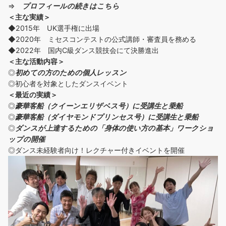
⇒
プロフィールの続きはこちら
＜主な実績＞
◆2015年 UK選手権に出場
◆2020年 ミセスコンテストの公式講師・審査員を務める
◆2022年 国内C級ダンス競技会にて決勝進出
＜主な活動内容＞
◎
初めての方の
ための個人レッスン
◎初心者を対象としたダンスイベント
＜
最近の実績
＞
◎
豪華客船（クイーンエリザベス号）に受講生と乗船
◎
豪華客船（ダイヤモンドプリンセス号）に受講生と乗船
◎
ダンスが上達するための「身体の使い方の基本」ワークショ
ップの開催
◎ダンス未経験者向け！レクチャー付きイベントを開催