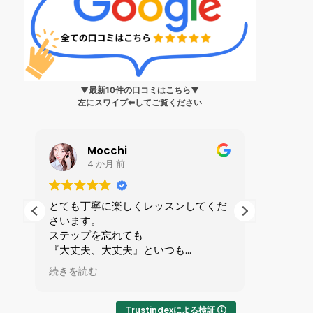
▼最新10件の口コミはこちら▼
左にスワイプ⬅︎してご覧ください
Mocchi
4 か月 前
生
とても丁寧に楽しくレッスンしてくだ
私は199
さいます。
ンス?」
身
ステップを忘れても
人に誘わ
健
『大丈夫、大丈夫』といつも
を受けま
ら
励ましてくれる優しい先生です。
全てが初
続きを読む
続きを読
で
マンツーマンレッスンで1時間が
ずかしさ
い
あっという間です。
したが、
りやすい
Trustindexによる検証