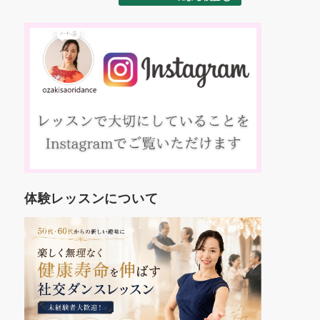
た
交ダンス
ました！
え
これから
約
す。
踊
いろんな
、
も楽しみ
マ
コ
方
入
人
年
世
体験レッスンについて
代
し
を