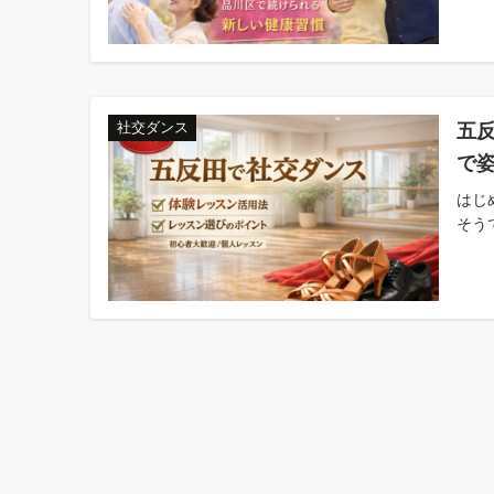
五
社交ダンス
で
はじ
そう