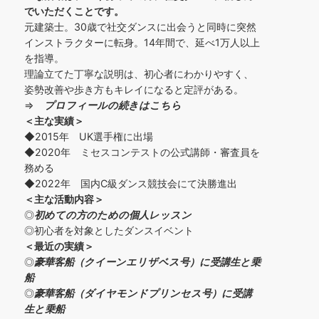
でいただくことです。
元建築士。30歳で社交ダンスに出会うと同時に突然
インストラクターに転身。14年間で、延べ1万人以上
を指導。
理論立てた丁寧な説明は、初心者にわかりやすく、
姿勢改善や歩き方もキレイになると定評がある。
⇒
プロフィールの続きはこちら
＜主な実績＞
◆2015年 UK選手権に出場
◆2020年 ミセスコンテストの公式講師・審査員を
務める
◆2022年 国内C級ダンス競技会にて決勝進出
＜主な活動内容＞
◎
初めての方の
ための個人レッスン
◎初心者を対象としたダンスイベント
＜
最近の実績
＞
◎
豪華客船（クイーンエリザベス号）に受講生と乗
船
◎
豪華客船（ダイヤモンドプリンセス号）に受講
生と乗船