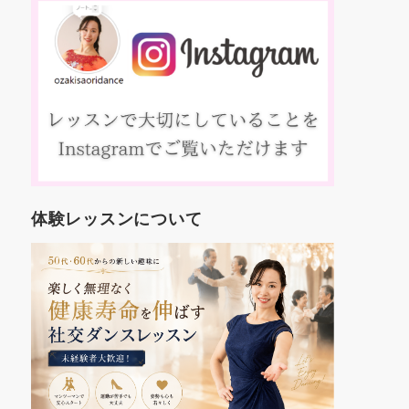
え
これから
約
す。
踊
いろんな
、
も楽しみ
マ
コ
方
入
人
年
世
体験レッスンについて
代
し
を