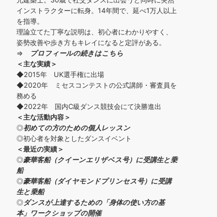
インストラクターに転身。14年間で、延べ1万人以上
を指導。
理論立てた丁寧な説明は、初心者にわかりやすく、
姿勢改善や歩き方もキレイになると定評がある。
⇒
プロフィールの続きはこちら
＜主な実績＞
◆2015年 UK選手権に出場
◆2020年 ミセスコンテストの公式講師・審査員を
務める
◆2022年 国内C級ダンス競技会にて決勝進出
＜主な活動内容＞
◎
初めての方の
ための個人レッスン
◎初心者を対象としたダンスイベント
＜
最近の実績
＞
◎
豪華客船（クイーンエリザベス号）に受講生と乗
船
◎
豪華客船（ダイヤモンドプリンセス号）に受講
生と乗船
◎
ダンスが上達するための「身体の使い方の基
本」ワークショップの開催