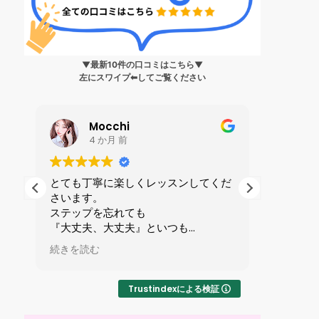
▼最新10件の口コミはこちら▼
左にスワイプ⬅︎してご覧ください
Mocchi
4 か月 前
生
とても丁寧に楽しくレッスンしてくだ
私は199
さいます。
ンス?」
身
ステップを忘れても
人に誘わ
健
『大丈夫、大丈夫』といつも
を受けま
ら
励ましてくれる優しい先生です。
全てが初
続きを読む
続きを読
で
マンツーマンレッスンで1時間が
ずかしさ
い
あっという間です。
したが、
りやすい
Trustindexによる検証
た
交ダンス
ました！