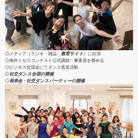
◎メディア（ラジオ・雑誌・
教育サイト
）に出演
◎海外ミセスコンテスト公式講師・審査員を努める
◎ビジネス交流会にてダンス普及活動
◎
社交ダンス合宿の開催
◎
発表会・社交ダンスパーティーの開催