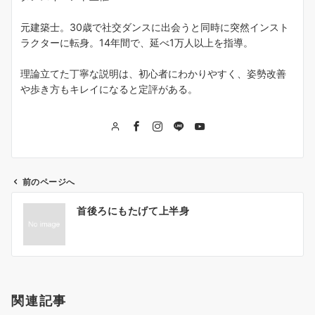
元建築士。30歳で社交ダンスに出会うと同時に突然インスト
ラクターに転身。14年間で、延べ1万人以上を指導。
理論立てた丁寧な説明は、初心者にわかりやすく、姿勢改善
や歩き方もキレイになると定評がある。
前のページへ
投
首後ろにもたげて上半身
稿
ナ
ビ
ゲ
関連記事