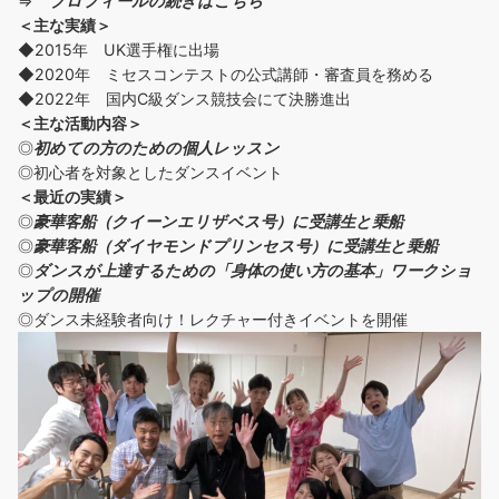
⇒
プロフィールの続きはこちら
＜主な実績＞
◆2015年 UK選手権に出場
◆2020年 ミセスコンテストの公式講師・審査員を務める
◆2022年 国内C級ダンス競技会にて決勝進出
＜主な活動内容＞
◎
初めての方の
ための個人レッスン
◎初心者を対象としたダンスイベント
＜
最近の実績
＞
◎
豪華客船（クイーンエリザベス号）に受講生と乗船
◎
豪華客船（ダイヤモンドプリンセス号）に受講生と乗船
◎
ダンスが上達するための「身体の使い方の基本」ワークショ
ップの開催
◎ダンス未経験者向け！レクチャー付きイベントを開催