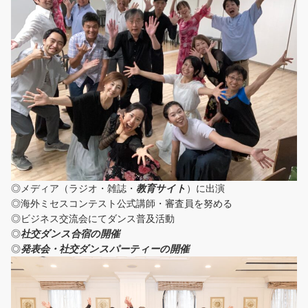
◎メディア（ラジオ・雑誌・
教育サイト
）に出演
◎海外ミセスコンテスト公式講師・審査員を努める
◎ビジネス交流会にてダンス普及活動
◎
社交ダンス合宿の開催
◎
発表会・社交ダンスパーティーの開催