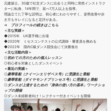
元建築士。30歳で社交ダンスに出会うと同時に突然インストラク
ターに転身。14年間で、延べ1万人以上を指導。
理論立てた丁寧な説明は、初心者にわかりやすく、姿勢改善や歩
き方もキレイになると定評がある。
⇒
プロフィールの続きはこちら
＜主な実績＞
◆2015年 UK選手権に出場
◆2020年 ミセスコンテストの公式講師・審査員を務める
◆2022年 国内C級ダンス競技会にて決勝進出
＜主な活動内容＞
◎
初めての方の
ための個人レッスン
◎初心者を対象としたダンスイベント
＜
最近の実績
＞
◎
豪華客船（クイーンエリザベス号）に受講生と乗船
◎
豪華客船（ダイヤモンドプリンセス号）に受講生と乗船
◎
ダンスが上達するための「身体の使い方の基本」ワークショ
ップの開催
◎ダンス未経験者向け！レクチャー付きイベントを開催