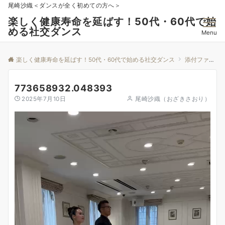
尾崎沙織＜ダンスが全く初めての方へ＞
楽しく健康寿命を延ばす！50代・60代で始
める社交ダンス
Menu
楽しく健康寿命を延ばす！50代・60代で始める社交ダンス
添付ファイル
773658932.048393
2025年7月10日
尾崎沙織（おざきさおり）
動
画
プ
レ
ー
ヤ
ー