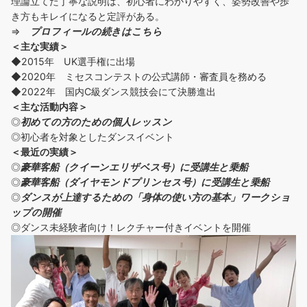
理論立てた丁寧な説明は、初心者にわかりやすく、姿勢改善や歩
き方もキレイになると定評がある。
⇒
プロフィールの続きはこちら
＜主な実績＞
◆2015年 UK選手権に出場
◆2020年 ミセスコンテストの公式講師・審査員を務める
◆2022年 国内C級ダンス競技会にて決勝進出
＜主な活動内容＞
◎
初めての方の
ための個人レッスン
◎初心者を対象としたダンスイベント
＜
最近の実績
＞
◎
豪華客船（クイーンエリザベス号）に受講生と乗船
◎
豪華客船（ダイヤモンドプリンセス号）に受講生と乗船
◎
ダンスが上達するための「身体の使い方の基本」ワークショ
ップの開催
◎ダンス未経験者向け！レクチャー付きイベントを開催