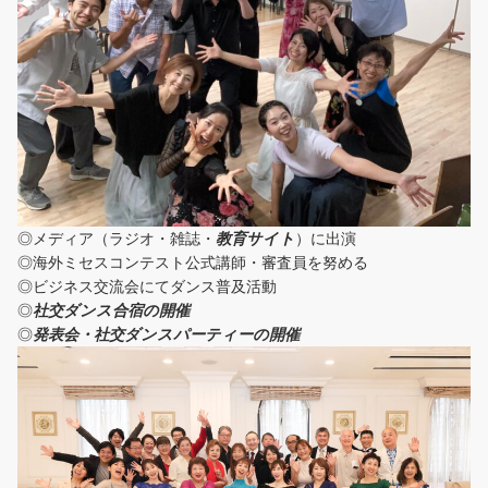
◎メディア（ラジオ・雑誌・
教育サイト
）に出演
◎海外ミセスコンテスト公式講師・審査員を努める
◎ビジネス交流会にてダンス普及活動
◎
社交ダンス合宿の開催
◎
発表会・社交ダンスパーティーの開催