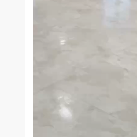
ー
ヤ
ー