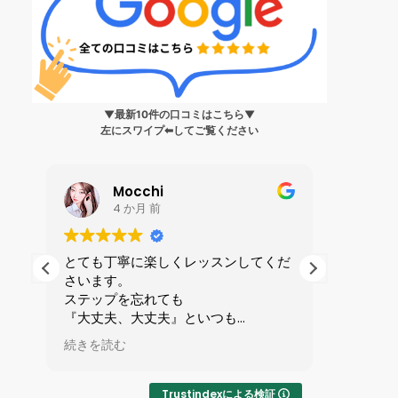
▼最新10件の口コミはこちら▼
左にスワイプ⬅︎してご覧ください
Mocchi
4 か月 前
生
とても丁寧に楽しくレッスンしてくだ
私は199
さいます。
ンス?」
身
ステップを忘れても
人に誘わ
健
『大丈夫、大丈夫』といつも
を受けま
ら
励ましてくれる優しい先生です。
全てが初
続きを読む
続きを読
で
マンツーマンレッスンで1時間が
ずかしさ
い
あっという間です。
したが、
味
りやすい
Trustindexによる検証