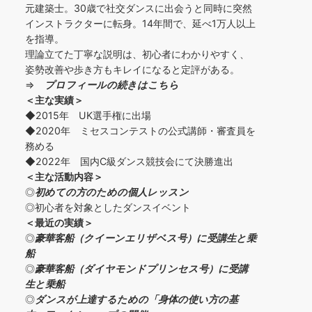
元建築士。30歳で社交ダンスに出会うと同時に突然
インストラクターに転身。14年間で、延べ1万人以上
を指導。
理論立てた丁寧な説明は、初心者にわかりやすく、
姿勢改善や歩き方もキレイになると定評がある。
⇒
プロフィールの続きはこちら
＜主な実績＞
◆2015年 UK選手権に出場
◆2020年 ミセスコンテストの公式講師・審査員を
務める
◆2022年 国内C級ダンス競技会にて決勝進出
＜主な活動内容＞
◎
初めての方の
ための個人レッスン
◎初心者を対象としたダンスイベント
＜
最近の実績
＞
◎
豪華客船（クイーンエリザベス号）に受講生と乗
船
◎
豪華客船（ダイヤモンドプリンセス号）に受講
生と乗船
◎
ダンスが上達するための「身体の使い方の基