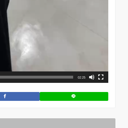
jojojo 0301
4 か月 前
02:25
沙織先生は、２０代～９０代までの
徒さんに「歩ければダンスは踊れま
す」「敷居が高そうな社交ダンスを
近に感じてもらいたい」「ダンスで
康寿命を延ばす」をモットーに教え
続きを読む
れています。ご自身もプロ現役選手
すので”競技志向で頑張りたい！”と
う生徒さんはもちろん、”大人の趣