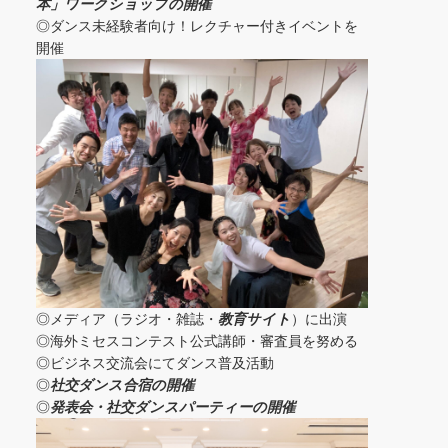
本」ワークショップの開催
◎ダンス未経験者向け！レクチャー付きイベントを
開催
◎メディア（ラジオ・雑誌・
教育サイト
）に出演
◎海外ミセスコンテスト公式講師・審査員を努める
◎ビジネス交流会にてダンス普及活動
◎
社交ダンス合宿の開催
◎
発表会・社交ダンスパーティーの開催