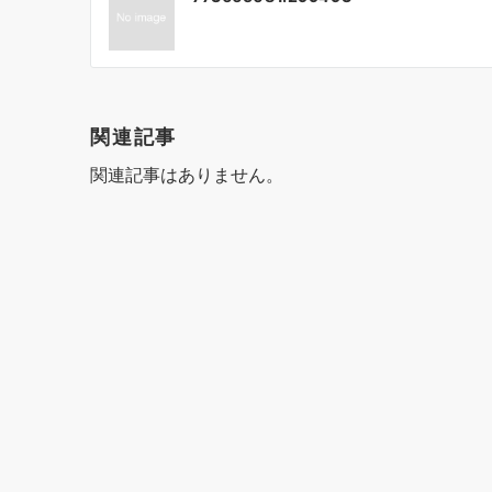
稿
ナ
ビ
ゲ
関連記事
ー
関連記事はありません。
シ
ョ
ン