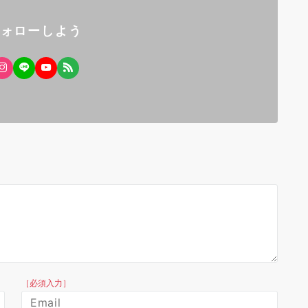
としてマイペースでダンスを楽しみ
い”など、個々の目的に合わせた個
フォローしよう
指導が主体で、背伸びせず気楽に通
ます。年２回のダンスパーティー（
３０名ほど参加）では生徒が先生と
る（各２分程度）発表会があるので
それぞれの目標に向け楽しみながら
イペースでダンスを覚えています。
アメンバーの生徒さん達も気さくな
ばかりで、初心者の私もスンナリ加
して３年目になります。これまでの
生で、２０～３０代が若者でピーク
齢と思ってましたが、社交ダンスの
界で５０代は”若者”で、７０～９０
のカッコイイ先輩方がいるので、新
い世界を見ることができ人生に張り
感じています。
［必須入力］