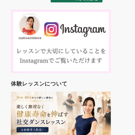
た
交ダンス
別
ました！
え
これから
約
す。
踊
いろんな
、
も楽しみ
マ
コ
方
入
人
年
世
体験レッスンについて
代
し
を