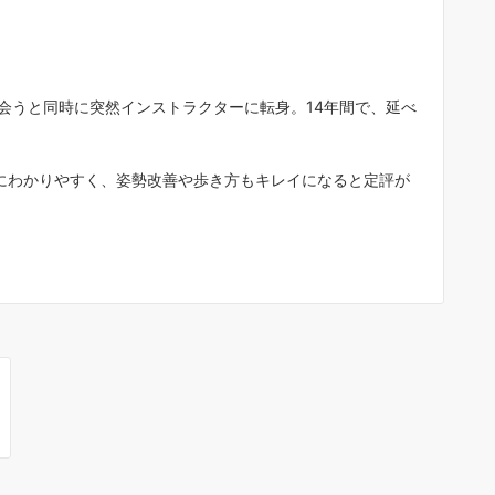
としてマイペースでダンスを楽しみ
い”など、個々の目的に合わせた個別
指導が主体で、背伸びせず気楽に通
ます。年２回のダンスパーティー（
３０名ほど参加）では生徒が先生と
会うと同時に突然インストラクターに転身。14年間で、延べ
る（各２分程度）発表会があるので
それぞれの目標に向け楽しみながら
イペースでダンスを覚えています。
にわかりやすく、姿勢改善や歩き方もキレイになると定評が
アメンバーの生徒さん達も気さくな
ばかりで、初心者の私もスンナリ加
して３年目になります。これまでの
生で、２０～３０代が若者でピーク
齢と思ってましたが、社交ダンスの
界で５０代は”若者”で、７０～９０
のカッコイイ先輩方がいるので、新
い世界を見ることができ人生に張り
感じています。