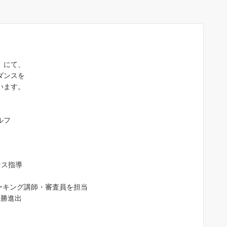
）にて、
ダンスを
います。
jojojo 0301
4 か月 前
ルフ
沙織先生は、２０代～９０代までの
徒さんに「歩ければダンスは踊れま
ンス指導
す」「敷居が高そうな社交ダンスを
近に感じてもらいたい」「ダンスで
ォーキング講師・審査員を担当
康寿命を延ばす」をモットーに教え
続きを読む
決勝進出
れています。ご自身もプロ現役選手
すので”競技志向で頑張りたい！”と
う生徒さんはもちろん、”大人の趣味