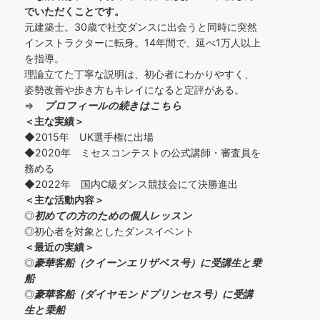
でいただくことです。
元建築士。30歳で社交ダンスに出会うと同時に突然
インストラクターに転身。14年間で、延べ1万人以上
を指導。
理論立てた丁寧な説明は、初心者にわかりやすく、
姿勢改善や歩き方もキレイになると定評がある。
⇒
プロフィールの続きはこちら
＜主な実績＞
◆2015年 UK選手権に出場
◆2020年 ミセスコンテストの公式講師・審査員を
務める
◆2022年 国内C級ダンス競技会にて決勝進出
＜主な活動内容＞
◎
初めての方の
ための個人レッスン
◎初心者を対象としたダンスイベント
＜
最近の実績
＞
◎
豪華客船（クイーンエリザベス号）に受講生と乗
船
◎
豪華客船（ダイヤモンドプリンセス号）に受講
生と乗船