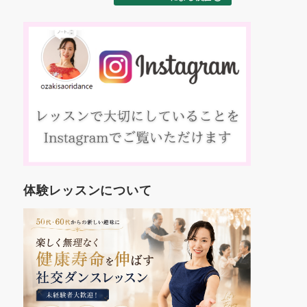
た
交ダンス
ました！
え
これから
約
す。
踊
いろんな
、
も楽しみ
マ
コ
方
入
人
年
世
体験レッスンについて
代
し
を