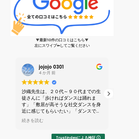
▼最新10件の口コミはこちら▼
左にスワイプ⬅︎してご覧ください
Mocchi
4 か月 前
生
とても丁寧に楽しくレッスンしてくだ
私は199
さいます。
ンス?」
身
ステップを忘れても
人に誘わ
健
『大丈夫、大丈夫』といつも
を受けま
ら
励ましてくれる優しい先生です。
全てが初
続きを読む
続きを読
で
マンツーマンレッスンで1時間が
ずかしさ
い
あっという間です。
したが、
りやすい
Trustindexによる検証