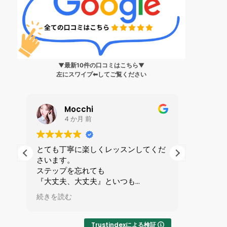
▼最新10件の口コミはこちら▼
左にスワイプ⬅︎してご覧ください
Mocchi
4 か月 前
生
とても丁寧に楽しくレッスンしてくだ
私は199
さいます。
ンス?」
身
ステップを忘れても
人に誘わ
健
『大丈夫、大丈夫』といつも
を受けま
ら
励ましてくれる優しい先生です。
全てが初
続きを読む
続きを読
で
マンツーマンレッスンで1時間が
ずかしさ
い
あっという間です。
したが、
りやすい
Trustindexによる検証