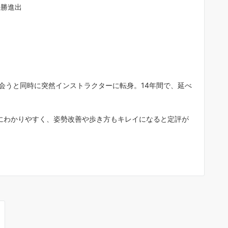
としてマイペースでダンスを楽しみ
決勝進出
い”など、個々の目的に合わせた個別
指導が主体で、背伸びせず気楽に通
ます。年２回のダンスパーティー（
３０名ほど参加）では生徒が先生と
る（各２分程度）発表会があるので
それぞれの目標に向け楽しみながら
イペースでダンスを覚えています。
会うと同時に突然インストラクターに転身。14年間で、延べ
アメンバーの生徒さん達も気さくな
ばかりで、初心者の私もスンナリ加
して３年目になります。これまでの
にわかりやすく、姿勢改善や歩き方もキレイになると定評が
生で、２０～３０代が若者でピーク
齢と思ってましたが、社交ダンスの
界で５０代は”若者”で、７０～９０
のカッコイイ先輩方がいるので、新
い世界を見ることができ人生に張り
感じています。