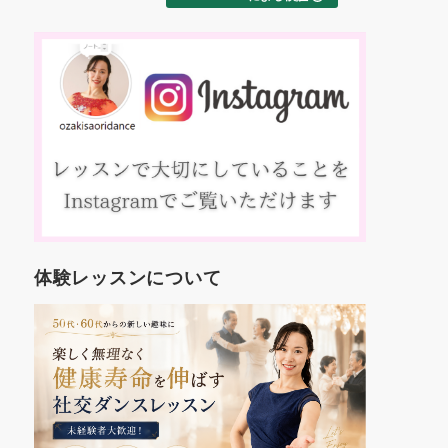
た
交ダンス
ました！
え
これから
約
す。
踊
いろんな
、
も楽しみ
マ
コ
方
入
人
年
世
体験レッスンについて
代
し
を