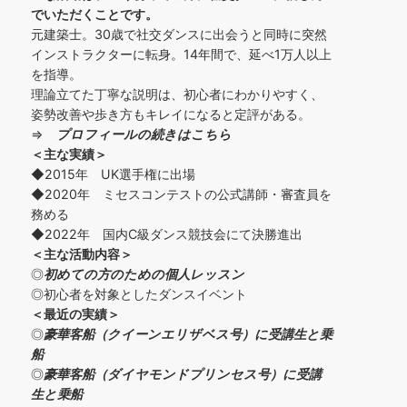
でいただくことです。
元建築士。30歳で社交ダンスに出会うと同時に突然
インストラクターに転身。14年間で、延べ1万人以上
を指導。
理論立てた丁寧な説明は、初心者にわかりやすく、
姿勢改善や歩き方もキレイになると定評がある。
⇒
プロフィールの続きはこちら
＜主な実績＞
◆2015年 UK選手権に出場
◆2020年 ミセスコンテストの公式講師・審査員を
務める
◆2022年 国内C級ダンス競技会にて決勝進出
＜主な活動内容＞
◎
初めての方の
ための個人レッスン
◎初心者を対象としたダンスイベント
＜
最近の実績
＞
◎
豪華客船（クイーンエリザベス号）に受講生と乗
船
◎
豪華客船（ダイヤモンドプリンセス号）に受講
生と乗船