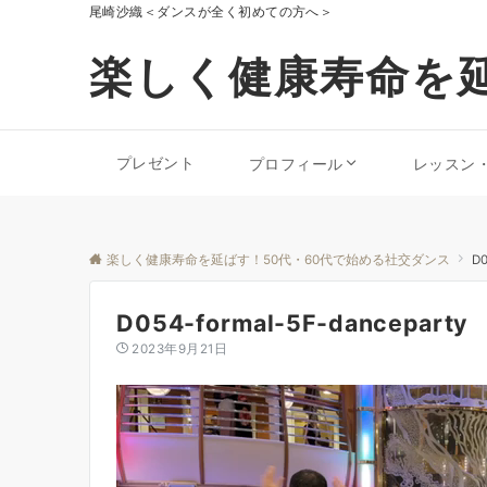
尾崎沙織＜ダンスが全く初めての方へ＞
楽しく健康寿命を延
プレゼント
プロフィール
レッスン
楽しく健康寿命を延ばす！50代・60代で始める社交ダンス
D0
D054-formal-5F-danceparty
2023年9月21日
動
画
プ
レ