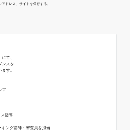
ルアドレス、サイトを保存する。
）にて、
jojojo 0301
ダンスを
4 か月 前
います。
沙織先生は、２０代～９０代までの
ルフ
徒さんに「歩ければダンスは踊れま
す」「敷居が高そうな社交ダンスを
近に感じてもらいたい」「ダンスで
康寿命を延ばす」をモットーに教え
続きを読む
ンス指導
れています。ご自身もプロ現役選手
すので”競技志向で頑張りたい！”と
う生徒さんはもちろん、”大人の趣味
ォーキング講師・審査員を担当