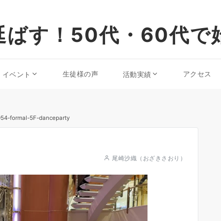
ばす！50代・60代で
生徒様の声
アクセス
・イベント
活動実績
54-formal-5F-danceparty
尾崎沙織（おざきさおり）