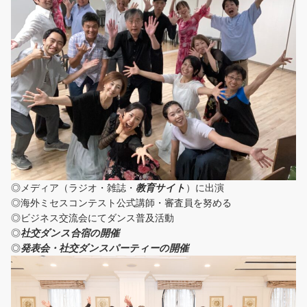
◎メディア（ラジオ・雑誌・
教育サイト
）に出演
◎海外ミセスコンテスト公式講師・審査員を努める
◎ビジネス交流会にてダンス普及活動
◎
社交ダンス合宿の開催
◎
発表会・社交ダンスパーティーの開催