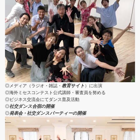
◎メディア（ラジオ・雑誌・
教育サイト
）に出演
◎海外ミセスコンテスト公式講師・審査員を努める
◎ビジネス交流会にてダンス普及活動
◎
社交ダンス合宿の開催
◎
発表会・社交ダンスパーティーの開催