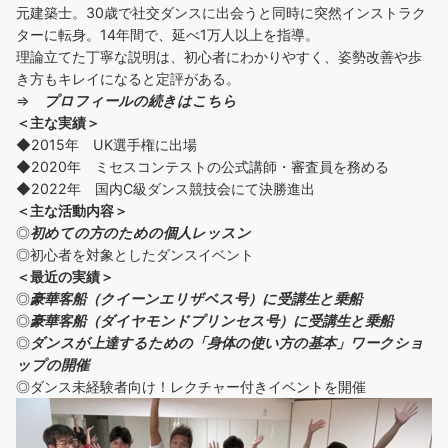
元建築士。30歳で社交ダンスに出会うと同時に突然インストラク
ターに転身。14年間で、延べ1万人以上を指導。
理論立てた丁寧な説明は、初心者にわかりやすく、姿勢改善や歩
き方もキレイになると定評がある。
⇒
プロフィールの続きはこちら
＜主な実績＞
◆2015年 UK選手権に出場
◆2020年 ミセスコンテストの公式講師・審査員を務める
◆2022年 国内C級ダンス競技会にて決勝進出
＜主な活動内容＞
◎
初めての方の
ための個人レッスン
◎初心者を対象としたダンスイベント
＜
最近の実績
＞
◎
豪華客船（クイーンエリザベス号）に受講生と乗船
◎
豪華客船（ダイヤモンドプリンセス号）に受講生と乗船
◎
ダンスが上達するための「身体の使い方の基本」ワークショ
ップの開催
◎ダンス未経験者向け！レクチャー付きイベントを開催