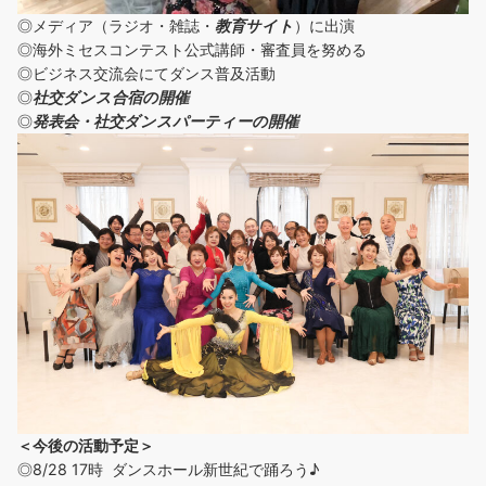
◎メディア（ラジオ・雑誌・
教育サイト
）に出演
◎海外ミセスコンテスト公式講師・審査員を努める
◎ビジネス交流会にてダンス普及活動
◎
社交ダンス合宿の開催
◎
発表会・社交ダンスパーティーの開催
＜今後の活動予定＞
◎8/28 17時 ダンスホール新世紀で踊ろう♪