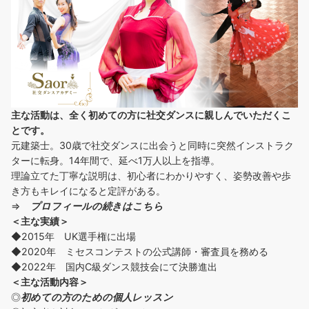
主な活動は、全く初めての方に社交ダンスに
親しんでいただくこ
とです。
元建築士。30歳で社交ダンスに出会うと同時に突然インストラク
ターに転身。14年間で、延べ1万人以上を指導。
理論立てた丁寧な説明は、初心者にわかりやすく、姿勢改善や歩
き方もキレイになると定評がある。
⇒
プロフィールの続きはこちら
＜主な実績＞
◆2015年 UK選手権に出場
◆2020年 ミセスコンテストの公式講師・審査員を務める
◆2022年 国内C級ダンス競技会にて決勝進出
＜主な活動内容＞
◎
初めての方の
ための個人レッスン