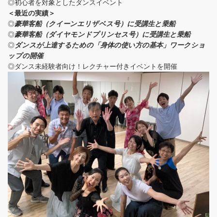
◎初心者を対象としたダンスイベント
＜
最近の実績
＞
◎
豪華客船（クイーンエリザベス号）に受講生と乗船
◎
豪華客船（ダイヤモンドプリンセス号）に受講生と乗船
◎
ダンスが上達するための「身体の使い方の基本」ワークショ
ップの開催
◎ダンス未経験者向け！レクチャー付きイベントを開催