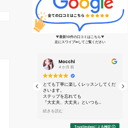
▼最新10件の口コミはこちら▼
左にスワイプ⬅︎してご覧ください
Mocchi
4 か月 前
０代までの生
とても丁寧に楽しくレッスンしてくだ
スは踊れま
さいます。
交ダンスを身
ステップを忘れても
「ダンスで健
『大丈夫、大丈夫』といつも
トーに教えら
励ましてくれる優しい先生です。
続きを読む
ロ現役選手で
マンツーマンレッスンで1時間が
りたい！”とい
あっという間です。
”大人の趣味
Trustindexによる検証