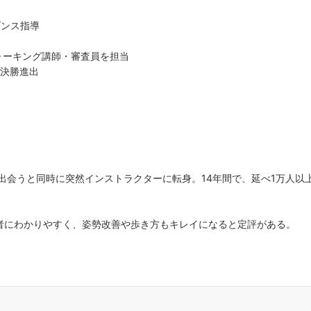
としてマイペースでダン
い”など、個々の目的に
ダンス指導
指導が主体で、背伸びせ
ます。年２回のダンスパ
ウォーキング講師・審査員を担当
３０名ほど参加）では生
で決勝進出
る（各２分程度）発表会
それぞれの目標に向け楽
イペースでダンスを覚え
アメンバーの生徒さん達
ばかりで、初心者の私も
して３年目になります。
生で、２０～３０代が若
出会うと同時に突然インストラクターに転身。14年間で、延べ1万人以
齢と思ってましたが、社
界で５０代は”若者”で
のカッコイイ先輩方がい
者にわかりやすく、姿勢改善や歩き方もキレイになると定評がある。
い世界を見ることができ
感じています。