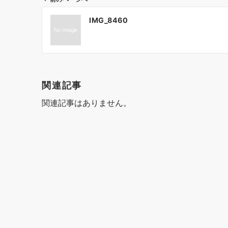
投
IMG_8460
稿
ナ
ビ
ゲ
関連記事
ー
関連記事はありません。
シ
ョ
ン