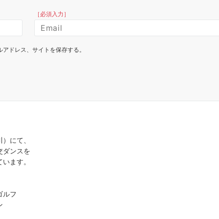
［必須入力］
ルアドレス、サイトを保存する。
jojojo 0301
4 か月 前
川）にて、
沙織先生は、２０代～９
交ダンスを
徒さんに「歩ければダン
ています。
す」「敷居が高そうな社
近に感じてもらいたい」
康寿命を延ばす」をモッ
続きを読む
ゴルフ
れています。ご自身もプ
すので”競技志向で頑張
ン
う生徒さんはもちろん、