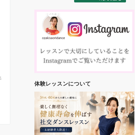
スを楽しみた
合わせた個別
ず気楽に通え
ーティー（約
徒が先生と踊
があるので、
しみながらマ
ています。コ
も気さくな方
スンナリ加入
これまでの人
者でピーク年
上
交ダンスの世
体験レッスンについて
、７０～９０代
るので、新し
人生に張りを