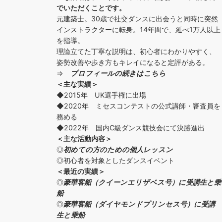
でいただくことです。
元建築士。30歳で社交ダンスに出会うと同時に突然
インストラクターに転身。14年間で、延べ1万人以上
を指導。
理論立てた丁寧な説明は、初心者にわかりやすく、
姿勢改善や歩き方もキレイになると定評がある。
⇒
プロフィールの続きはこちら
＜主な実績＞
◆2015年 UK選手権に出場
◆2020年 ミセスコンテストの公式講師・審査員を
務める
◆2022年 国内C級ダンス競技会にて決勝進出
＜主な活動内容＞
◎
初めての方の
ための個人レッスン
◎初心者を対象としたダンスイベント
＜
最近の実績
＞
◎
豪華客船（クイーンエリザベス号）に受講生と乗
船
◎
豪華客船（ダイヤモンドプリンセス号）に受講
生と乗船