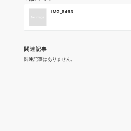
投
IMG_8463
稿
ナ
ビ
ゲ
関連記事
ー
関連記事はありません。
シ
ョ
ン