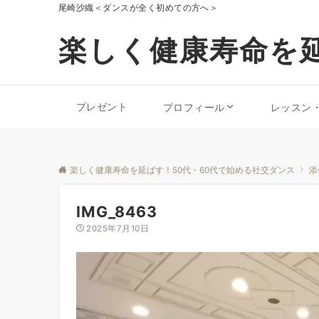
尾崎沙織＜ダンスが全く初めての方へ＞
楽しく健康寿命を延
プレゼント
プロフィール
レッスン
楽しく健康寿命を延ばす！50代・60代で始める社交ダンス
添
IMG_8463
2025年7月10日
動
画
プ
レ