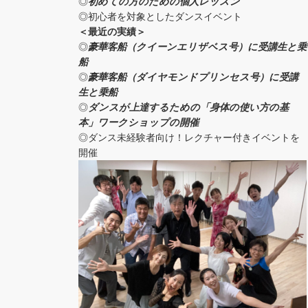
◎
初めての方の
ための個人レッスン
◎初心者を対象としたダンスイベント
＜
最近の実績
＞
◎
豪華客船（クイーンエリザベス号）に受講生と乗
船
◎
豪華客船（ダイヤモンドプリンセス号）に受講
生と乗船
◎
ダンスが上達するための「身体の使い方の基
本」ワークショップの開催
◎ダンス未経験者向け！レクチャー付きイベントを
開催