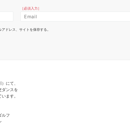
［必須入力］
ルアドレス、サイトを保存する。
川）にて、
交ダンスを
ています。
ゴルフ
ン