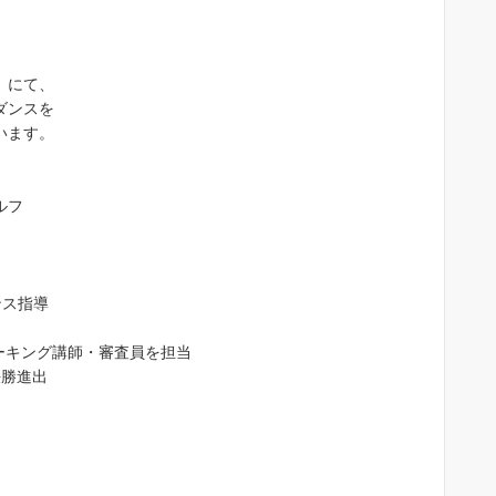
）にて、
ダンスを
います。
ルフ
jojojo 0301
4 か月 前
ンス指導
沙織先生は、２０代～９０代までの
徒さんに「歩ければダンスは踊れま
ォーキング講師・審査員を担当
す」「敷居が高そうな社交ダンスを
決勝進出
近に感じてもらいたい」「ダンスで
康寿命を延ばす」をモットーに教え
続きを読む
れています。ご自身もプロ現役選手
すので”競技志向で頑張りたい！”と
う生徒さんはもちろん、”大人の趣味