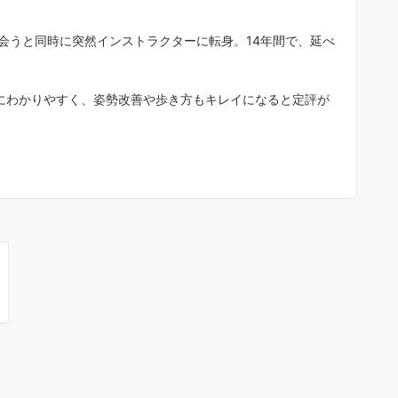
としてマイペースでダンスを楽しみ
い”など、個々の目的に合わせた個別
会うと同時に突然インストラクターに転身。14年間で、延べ
指導が主体で、背伸びせず気楽に通
ます。年２回のダンスパーティー（
３０名ほど参加）では生徒が先生と
にわかりやすく、姿勢改善や歩き方もキレイになると定評が
る（各２分程度）発表会があるので
それぞれの目標に向け楽しみながら
イペースでダンスを覚えています。
アメンバーの生徒さん達も気さくな
ばかりで、初心者の私もスンナリ加
して３年目になります。これまでの
生で、２０～３０代が若者でピーク
齢と思ってましたが、社交ダンスの
界で５０代は”若者”で、７０～９０
のカッコイイ先輩方がいるので、新
い世界を見ることができ人生に張り
感じています。