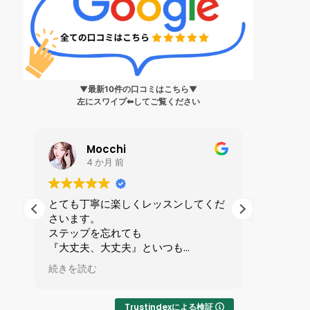
▼最新10件の口コミはこちら▼
左にスワイプ⬅︎してご覧ください
Mocchi
4 か月 前
生
とても丁寧に楽しくレッスンしてくだ
私は199
さいます。
ンス?」
身
ステップを忘れても
人に誘わ
健
『大丈夫、大丈夫』といつも
を受けま
ら
励ましてくれる優しい先生です。
全てが初
続きを読む
続きを読
で
マンツーマンレッスンで1時間が
ずかしさ
い
あっという間です。
したが、
りやすい
Trustindexによる検証