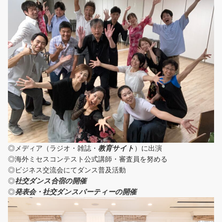
◎メディア（ラジオ・雑誌・
教育サイト
）に出演
◎海外ミセスコンテスト公式講師・審査員を努める
◎ビジネス交流会にてダンス普及活動
◎
社交ダンス合宿の開催
◎
発表会・社交ダンスパーティーの開催