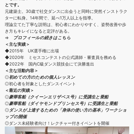
とです。
元建築士。30歳で社交ダンスに出会うと同時に突然インストラク
ターに転身。14年間で、延べ1万人以上を指導。
理論立てた丁寧な説明は、初心者にわかりやすく、姿勢改善や歩
き方もキレイになると定評がある。
⇒
プロフィールの続きはこちら
＜主な実績＞
◆2015年 UK選手権に出場
◆2020年 ミセスコンテストの公式講師・審査員を務める
◆2022年 国内C級ダンス競技会にて決勝進出
＜主な活動内容＞
◎
初めての方の
ための個人レッスン
◎初心者を対象としたダンスイベント
＜
最近の実績
＞
◎
豪華客船（クイーンエリザベス号）に受講生と乗船
◎
豪華客船（ダイヤモンドプリンセス号）に受講生と乗船
◎
ダンスが上達するための「身体の使い方の基本」ワークショ
ップの開催
◎ダンス未経験者向け！レクチャー付きイベントを開催