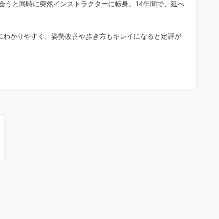
会うと同時に突然インストラクターに転身。14年間で、延べ
としてマイペースでダンスを楽しみ
い”など、個々の目的に合わせた個別
指導が主体で、背伸びせず気楽に通
にわかりやすく、姿勢改善や歩き方もキレイになると定評が
ます。年２回のダンスパーティー（
３０名ほど参加）では生徒が先生と
る（各２分程度）発表会があるので
それぞれの目標に向け楽しみながら
イペースでダンスを覚えています。
アメンバーの生徒さん達も気さくな
ばかりで、初心者の私もスンナリ加
して３年目になります。これまでの
生で、２０～３０代が若者でピーク
齢と思ってましたが、社交ダンスの
界で５０代は”若者”で、７０～９０
のカッコイイ先輩方がいるので、新
い世界を見ることができ人生に張り
感じています。