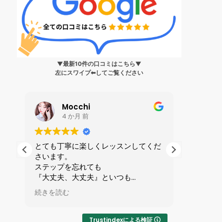
▼最新10件の口コミはこちら▼
左にスワイプ⬅︎してご覧ください
Mocchi
4 か月 前
生
とても丁寧に楽しくレッスンしてくだ
私は199
さいます。
ンス?」
身
ステップを忘れても
人に誘わ
健
『大丈夫、大丈夫』といつも
を受けま
ら
励ましてくれる優しい先生です。
全てが初
続きを読む
続きを読
で
マンツーマンレッスンで1時間が
ずかしさ
い
あっという間です。
したが、
りやすい
Trustindexによる検証