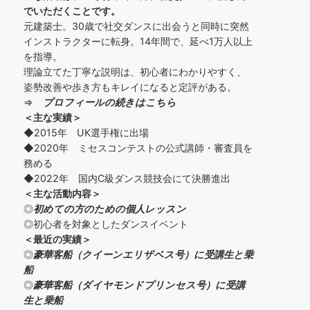
でいただくことです。
元建築士。30歳で社交ダンスに出会うと同時に突然
インストラクターに転身。14年間で、延べ1万人以上
を指導。
理論立てた丁寧な説明は、初心者にわかりやすく、
姿勢改善や歩き方もキレイになると定評がある。
⇒
プロフィールの続きはこちら
＜主な実績＞
◆2015年 UK選手権に出場
◆2020年 ミセスコンテストの公式講師・審査員を
務める
◆2022年 国内C級ダンス競技会にて決勝進出
＜主な活動内容＞
◎
初めての方の
ための個人レッスン
◎初心者を対象としたダンスイベント
＜
最近の実績
＞
◎
豪華客船（クイーンエリザベス号）に受講生と乗
船
◎
豪華客船（ダイヤモンドプリンセス号）に受講
生と乗船