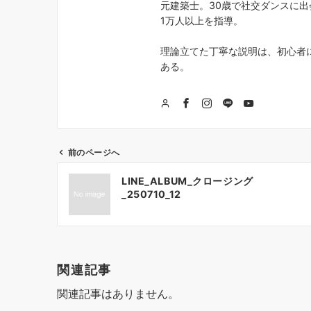
元建築士。30歳で社交ダンスに出
1万人以上を指導。
理論立てた丁寧な説明は、初心者
ある。
前のページへ
投
LINE_ALBUM_クロージング
稿
_250710_12
ナ
ビ
ゲ
関連記事
ー
関連記事はありません。