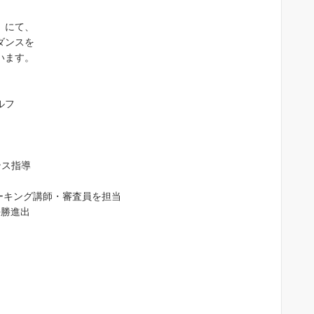
）にて、
ダンスを
います。
ルフ
jojojo 0301
4 か月 前
ンス指導
ォーキング講師・審査員を担当
沙織先生は、２０代～９０代までの
決勝進出
徒さんに「歩ければダンスは踊れま
す」「敷居が高そうな社交ダンスを
近に感じてもらいたい」「ダンスで
康寿命を延ばす」をモットーに教え
続きを読む
れています。ご自身もプロ現役選手
すので”競技志向で頑張りたい！”と
う生徒さんはもちろん、”大人の趣味