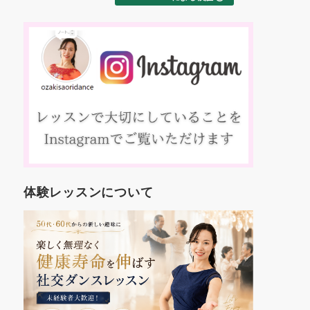
た
交ダンス
ました！
え
これから
約
す。
踊
いろんな
、
も楽しみ
マ
コ
方
入
人
年
世
体験レッスンについて
代
し
を