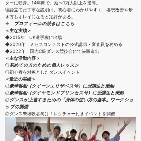
ターに転身。14年間で、延べ1万人以上を指導。
理論立てた丁寧な説明は、初心者にわかりやすく、姿勢改善や歩
き方もキレイになると定評がある。
⇒
プロフィールの続きはこちら
＜主な実績＞
◆2015年 UK選手権に出場
◆2020年 ミセスコンテストの公式講師・審査員を務める
◆2022年 国内C級ダンス競技会にて決勝進出
＜主な活動内容＞
◎
初めての方の
ための個人レッスン
◎初心者を対象としたダンスイベント
＜
最近の実績
＞
◎
豪華客船（クイーンエリザベス号）に受講生と乗船
◎
豪華客船（ダイヤモンドプリンセス号）に受講生と乗船
◎
ダンスが上達するための「身体の使い方の基本」ワークショ
ップの開催
◎ダンス未経験者向け！レクチャー付きイベントを開催