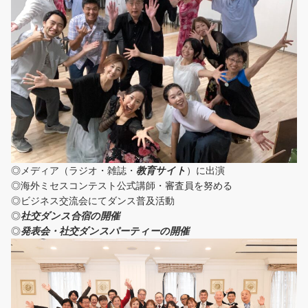
◎メディア（ラジオ・雑誌・
教育サイト
）に出演
◎海外ミセスコンテスト公式講師・審査員を努める
◎ビジネス交流会にてダンス普及活動
◎
社交ダンス合宿の開催
◎
発表会・社交ダンスパーティーの開催