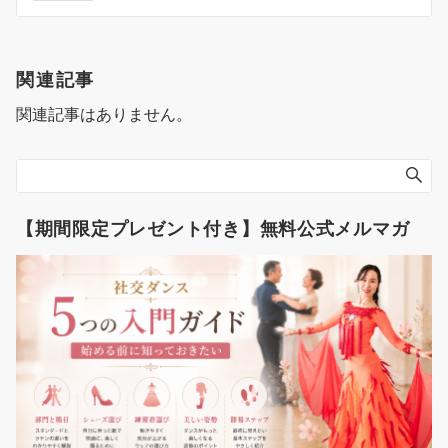
ナ
ビ
ゲ
関連記事
ー
関連記事はありません。
シ
ョ
ン
【期間限定プレゼント付き】無料公式メルマガ