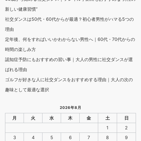
新しい健康習慣”
社交ダンスは50代・60代からが最適？初心者男性がハマる5つの
理由
定年後、何をすればいいかわからない男性へ｜60代・70代からの
時間の楽しみ方
認知症予防にもおすすめの習い事｜大人の男性に社交ダンスが選
ばれる理由
ゴルフが好きな人に社交ダンスをおすすめする理由｜大人の次の
趣味として最適な選択
2026年8月
月
火
水
木
金
土
日
1
2
3
4
5
6
7
8
9