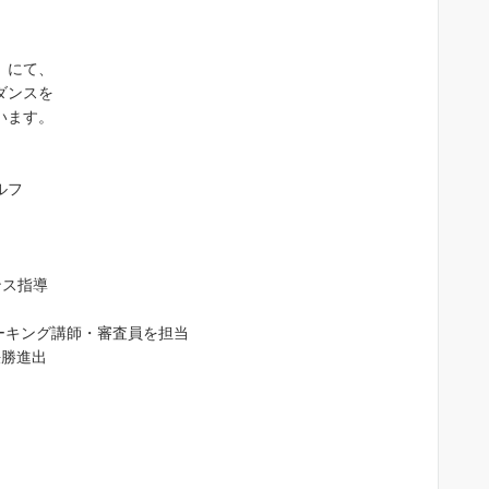
）にて、
ダンスを
います。
ルフ
ンス指導
ォーキング講師・審査員を担当
決勝進出