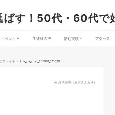
ばす！50代・60代で
生徒様の声
アクセス
・イベント
活動実績
付ファイル
line_oa_chat_240901_171029
尾崎沙織（おざきさおり）