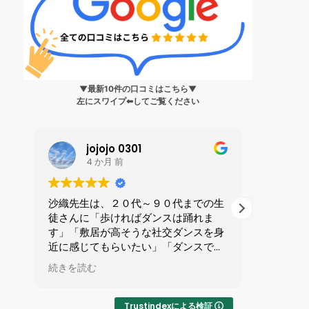
▼最新10件の口コミはこちら▼
左にスワイプ⬅︎してご覧ください
jojojo 0301
Moc
4 か月 前
4 か
沙織先生は、２０代～９０代までの生
とても丁寧
徒さんに「歩ければダンスは踊れま
さいます。
す」「敷居が高そうな社交ダンスを身
ステップを
近に感じてもらいたい」「ダンスで健
『大丈夫、
康寿命を延ばす」をモットーに教えら
励ましてく
続きを読む
続きを読む
れています。ご自身もプロ現役選手で
マンツーマン
すので”競技志向で頑張りたい！”とい
あっという
う生徒さんはもちろん、”大人の趣味
Trustindexによる検証