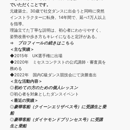
でいただくことです。
元建築士。30歳で社交ダンスに出会うと同時に突然
インストラクターに転身。14年間で、延べ1万人以上
を指導。
理論立てた丁寧な説明は、初心者にわかりやすく、
姿勢改善や歩き方もキレイになると定評がある。
⇒
プロフィールの続きはこちら
＜主な実績＞
◆2015年 UK選手権に出場
◆2020年 ミセスコンテストの公式講師・審査員を
務める
◆2022年 国内C級ダンス競技会にて決勝進出
＜主な活動内容＞
◎
初めての方の
ための個人レッスン
◎初心者を対象としたダンスイベント
＜
最近の実績
＞
◎
豪華客船（クイーンエリザベス号）に受講生と乗
船
◎
豪華客船（ダイヤモンドプリンセス号）に受講
生と乗船