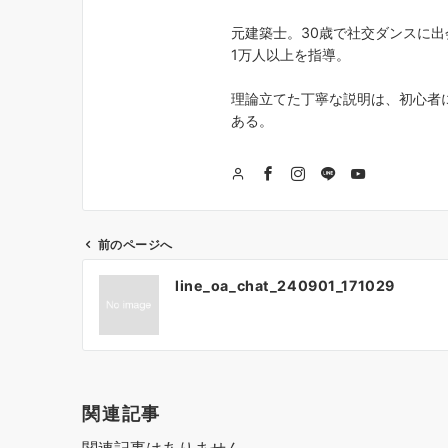
元建築士。30歳で社交ダンスに出
1万人以上を指導。
理論立てた丁寧な説明は、初心者
ある。
前のページへ
投
line_oa_chat_240901_171029
稿
ナ
ビ
ゲ
関連記事
ー