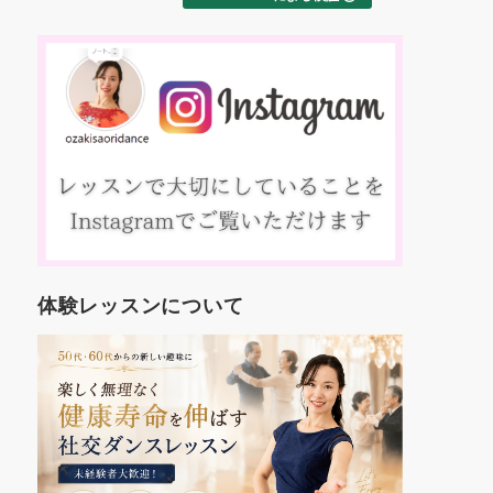
としてマイペースでダンスを楽しみた
い”など、個々の目的に合わせた個別
指導が主体で、背伸びせず気楽に通え
ます。年２回のダンスパーティー（約
３０名ほど参加）では生徒が先生と踊
る（各２分程度）発表会があるので、
それぞれの目標に向け楽しみながらマ
イペースでダンスを覚えています。コ
アメンバーの生徒さん達も気さくな方
ばかりで、初心者の私もスンナリ加入
して３年目になります。これまでの人
生で、２０～３０代が若者でピーク年
齢と思ってましたが、社交ダンスの世
体験レッスンについて
界で５０代は”若者”で、７０～９０代
のカッコイイ先輩方がいるので、新し
い世界を見ることができ人生に張りを
感じています。