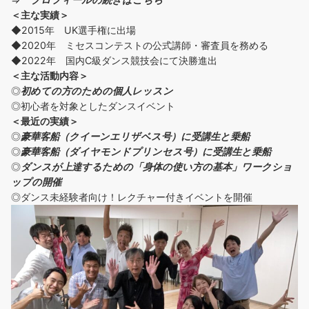
＜主な実績＞
◆2015年 UK選手権に出場
◆2020年 ミセスコンテストの公式講師・審査員を務める
◆2022年 国内C級ダンス競技会にて決勝進出
＜主な活動内容＞
◎
初めての方の
ための個人レッスン
◎初心者を対象としたダンスイベント
＜
最近の実績
＞
◎
豪華客船（クイーンエリザベス号）に受講生と乗船
◎
豪華客船（ダイヤモンドプリンセス号）に受講生と乗船
◎
ダンスが上達するための「身体の使い方の基本」ワークショ
ップの開催
◎ダンス未経験者向け！レクチャー付きイベントを開催