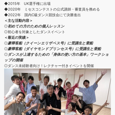
◆2015年 UK選手権に出場
◆2020年 ミセスコンテストの公式講師・審査員を務める
◆2022年 国内C級ダンス競技会にて決勝進出
＜主な活動内容＞
◎
初めての方の
ための個人レッスン
◎初心者を対象としたダンスイベント
＜
最近の実績
＞
◎
豪華客船（クイーンエリザベス号）に受講生と乗船
◎
豪華客船（ダイヤモンドプリンセス号）に受講生と乗船
◎
ダンスが上達するための「身体の使い方の基本」ワークショ
ップの開催
◎ダンス未経験者向け！レクチャー付きイベントを開催