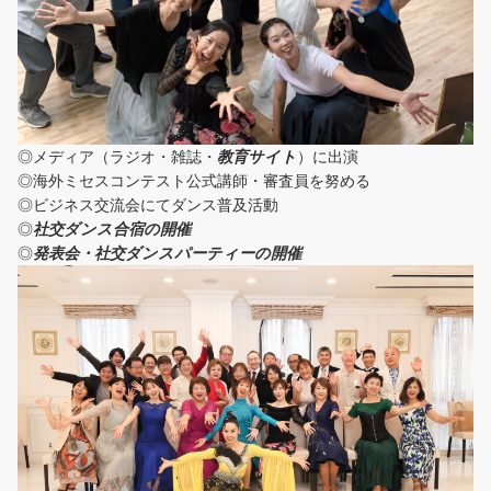
◎メディア（ラジオ・雑誌・
教育サイト
）に出演
◎海外ミセスコンテスト公式講師・審査員を努める
◎ビジネス交流会にてダンス普及活動
◎
社交ダンス合宿の開催
◎
発表会・社交ダンスパーティーの開催