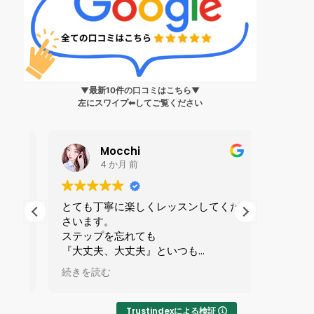
▼最新10件の口コミはこちら▼
左にスワイプ⬅︎してご覧ください
Mocchi
4 か月 前
生
とても丁寧に楽しくレッスンしてくだ
私は199
さいます。
ンス?」
身
ステップを忘れても
人に誘わ
健
『大丈夫、大丈夫』といつも
を受けま
ら
励ましてくれる優しい先生です。
全てが初
続きを読む
続きを読
で
マンツーマンレッスンで1時間が
ずかしさ
い
あっという間です。
したが、
りやすい
Trustindexによる検証