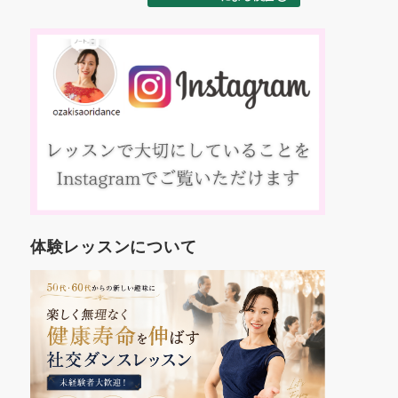
た
交ダンス
ました！
え
これから
約
す。
踊
いろんな
、
も楽しみ
マ
コ
方
入
人
年
世
体験レッスンについて
代
し
を