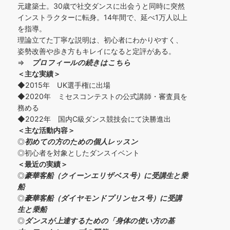
元建築士。30歳で社交ダンスに出会うと同時に突然
インストラクターに転身。14年間で、延べ1万人以上
を指導。
理論立てた丁寧な説明は、初心者にわかりやすく、
姿勢改善や歩き方もキレイになると定評がある。
⇒
プロフィールの続きはこちら
＜主な実績＞
◆2015年 UK選手権に出場
◆2020年 ミセスコンテストの公式講師・審査員を
務める
◆2022年 国内C級ダンス競技会にて決勝進出
＜主な活動内容＞
◎
初めての方の
ための個人レッスン
◎初心者を対象としたダンスイベント
＜
最近の実績
＞
◎
豪華客船（クイーンエリザベス号）に受講生と乗
船
◎
豪華客船（ダイヤモンドプリンセス号）に受講
生と乗船
◎
ダンスが上達するための「身体の使い方の基