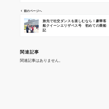
前のページへ
投
旅先で社交ダンスを楽しむなら！豪華客
稿
船クイーンエリザベス号 初めての乗船
記
ナ
ビ
ゲ
関連記事
ー
関連記事はありません。
シ
ョ
ン