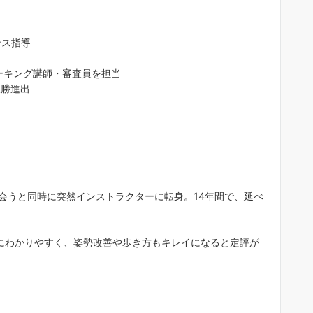
ンス指導
ォーキング講師・審査員を担当
決勝進出
jojojo 0301
4 か月 前
会うと同時に突然インストラクターに転身。14年間で、延べ
沙織先生は、２０代～９０代までの
徒さんに「歩ければダンスは踊れま
す」「敷居が高そうな社交ダンスを
にわかりやすく、姿勢改善や歩き方もキレイになると定評が
近に感じてもらいたい」「ダンスで
康寿命を延ばす」をモットーに教え
続きを読む
れています。ご自身もプロ現役選手
すので”競技志向で頑張りたい！”と
う生徒さんはもちろん、”大人の趣味