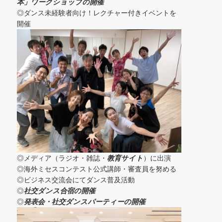
本」ワークショップの開催
◎ダンス未経験者向け！レクチャー付きイベントを
開催
◎メディア（ラジオ・雑誌・
教育サイト
）に出演
◎海外ミセスコンテスト公式講師・審査員を努める
◎ビジネス交流会にてダンス普及活動
◎
社交ダンス合宿の開催
◎
発表会・社交ダンスパーティーの開催