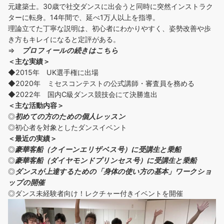
元建築士。30歳で社交ダンスに出会うと同時に突然インストラク
ターに転身。14年間で、延べ1万人以上を指導。
理論立てた丁寧な説明は、初心者にわかりやすく、姿勢改善や歩
き方もキレイになると定評がある。
⇒
プロフィールの続きはこちら
＜主な実績＞
◆2015年 UK選手権に出場
◆2020年 ミセスコンテストの公式講師・審査員を務める
◆2022年 国内C級ダンス競技会にて決勝進出
＜主な活動内容＞
◎
初めての方の
ための個人レッスン
◎初心者を対象としたダンスイベント
＜
最近の実績
＞
◎
豪華客船（クイーンエリザベス号）に受講生と乗船
◎
豪華客船（ダイヤモンドプリンセス号）に受講生と乗船
◎
ダンスが上達するための「身体の使い方の基本」ワークショ
ップの開催
◎ダンス未経験者向け！レクチャー付きイベントを開催