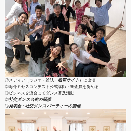
◎メディア（ラジオ・雑誌・
教育サイト
）に出演
◎海外ミセスコンテスト公式講師・審査員を努める
◎ビジネス交流会にてダンス普及活動
◎
社交ダンス合宿の開催
◎
発表会・社交ダンスパーティーの開催