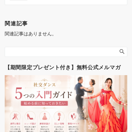
ナ
ビ
ゲ
関連記事
ー
関連記事はありません。
シ
ョ
ン
【期間限定プレゼント付き】無料公式メルマガ