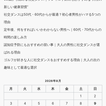
新しい健康習慣”
社交ダンスは50代・60代からが最適？初心者男性がハマる5つの
理由
定年後、何をすればいいかわからない男性へ｜60代・70代からの
時間の楽しみ方
認知症予防にもおすすめの習い事｜大人の男性に社交ダンスが選
ばれる理由
ゴルフが好きな人に社交ダンスをおすすめする理由｜大人の次の
趣味として最適な選択
2026年8月
月
火
水
木
金
土
日
1
2
3
4
5
6
7
8
9