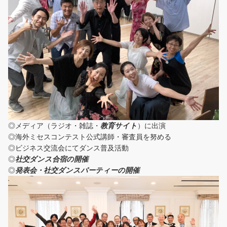
◎メディア（ラジオ・雑誌・
教育サイト
）に出演
◎海外ミセスコンテスト公式講師・審査員を努める
◎ビジネス交流会にてダンス普及活動
◎
社交ダンス合宿の開催
◎
発表会・社交ダンスパーティーの開催