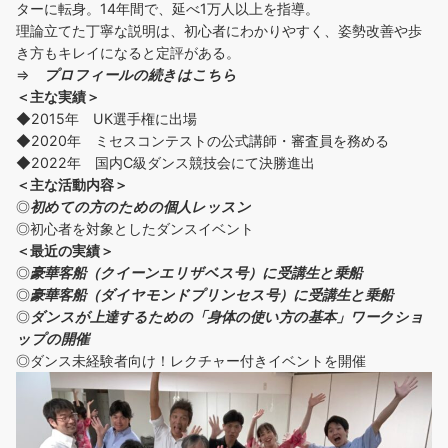
ターに転身。14年間で、延べ1万人以上を指導。
理論立てた丁寧な説明は、初心者にわかりやすく、姿勢改善や歩
き方もキレイになると定評がある。
⇒
プロフィールの続きはこちら
＜主な実績＞
◆2015年 UK選手権に出場
◆2020年 ミセスコンテストの公式講師・審査員を務める
◆2022年 国内C級ダンス競技会にて決勝進出
＜主な活動内容＞
◎
初めての方の
ための個人レッスン
◎初心者を対象としたダンスイベント
＜
最近の実績
＞
◎
豪華客船（クイーンエリザベス号）に受講生と乗船
◎
豪華客船（ダイヤモンドプリンセス号）に受講生と乗船
◎
ダンスが上達するための「身体の使い方の基本」ワークショ
ップの開催
◎ダンス未経験者向け！レクチャー付きイベントを開催