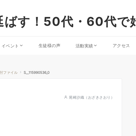
ばす！50代・60代で
生徒様の声
アクセス
・イベント
活動実績
付ファイル
S__115990536_0
尾崎沙織（おざきさおり）