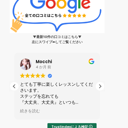
▼最新10件の口コミはこちら▼
左にスワイプ⬅︎してご覧ください
Mocchi
4 か月 前
生
とても丁寧に楽しくレッスンしてくだ
私は199
さいます。
ンス?」
身
ステップを忘れても
人に誘わ
健
『大丈夫、大丈夫』といつも
を受けま
ら
励ましてくれる優しい先生です。
全てが初
続きを読む
続きを読
で
マンツーマンレッスンで1時間が
ずかしさ
い
あっという間です。
したが、
りやすい
Trustindexによる検証