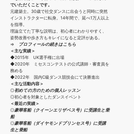
でいただくことです。
元建築士。30歳で社交ダンスに出会うと同時に突然
インストラクターに転身。14年間で、延べ1万人以上
を指導。
理論立てた丁寧な説明は、初心者にわかりやすく、
姿勢改善や歩き方もキレイになると定評がある。
⇒
プロフィールの続きはこちら
＜主な実績＞
◆2015年 UK選手権に出場
◆2020年 ミセスコンテストの公式講師・審査員を
務める
◆2022年 国内C級ダンス競技会にて決勝進出
＜主な活動内容＞
◎
初めての方の
ための個人レッスン
◎初心者を対象としたダンスイベント
＜
最近の実績
＞
◎
豪華客船（クイーンエリザベス号）に受講生と乗
船
◎
豪華客船（ダイヤモンドプリンセス号）に受講
生と乗船