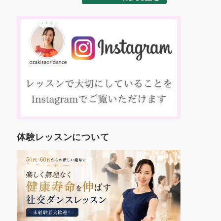
た
交ダンス
ました！
え
これから
約
す。
踊
いろんな
、
も楽しみ
マ
コ
方
入
人
年
世
体験レッスンについて
代
し
を