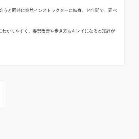
としてマイペースでダンスを楽しみ
会うと同時に突然インストラクターに転身。14年間で、延べ
い”など、個々の目的に合わせた個別
指導が主体で、背伸びせず気楽に通
ます。年２回のダンスパーティー（
３０名ほど参加）では生徒が先生と
にわかりやすく、姿勢改善や歩き方もキレイになると定評が
る（各２分程度）発表会があるので
それぞれの目標に向け楽しみながら
イペースでダンスを覚えています。
アメンバーの生徒さん達も気さくな
ばかりで、初心者の私もスンナリ加
して３年目になります。これまでの
生で、２０～３０代が若者でピーク
齢と思ってましたが、社交ダンスの
界で５０代は”若者”で、７０～９０
のカッコイイ先輩方がいるので、新
い世界を見ることができ人生に張り
感じています。