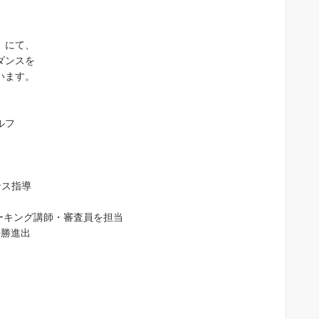
）にて、
ダンスを
います。
ルフ
jojojo 0301
4 か月 前
ンス指導
沙織先生は、２０代～９０代までの
ォーキング講師・審査員を担当
徒さんに「歩ければダンスは踊れま
決勝進出
す」「敷居が高そうな社交ダンスを
近に感じてもらいたい」「ダンスで
康寿命を延ばす」をモットーに教え
続きを読む
れています。ご自身もプロ現役選手
すので”競技志向で頑張りたい！”と
う生徒さんはもちろん、”大人の趣味