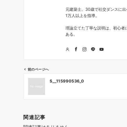
元建築士。30歳で社交ダンスに出
1万人以上を指導。
理論立てた丁寧な説明は、初心者
ある。
前のページへ
投
S__115990536_0
稿
ナ
ビ
ゲ
関連記事
ー