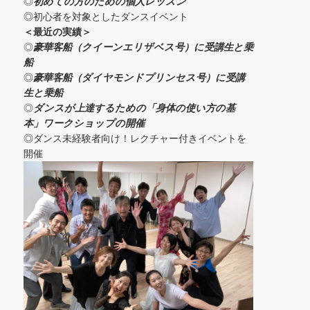
◎
初めての方の
ための個人レッスン
◎初心者を対象としたダンスイベント
＜
最近の実績
＞
◎
豪華客船（クイーンエリザベス号）に受講生と乗
船
◎
豪華客船（ダイヤモンドプリンセス号）に受講
生と乗船
◎
ダンスが上達するための「身体の使い方の基
本」ワークショップの開催
◎ダンス未経験者向け！レクチャー付きイベントを
開催