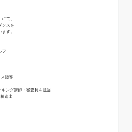
）にて、
ダンスを
います。
ルフ
ンス指導
ォーキング講師・審査員を担当
決勝進出