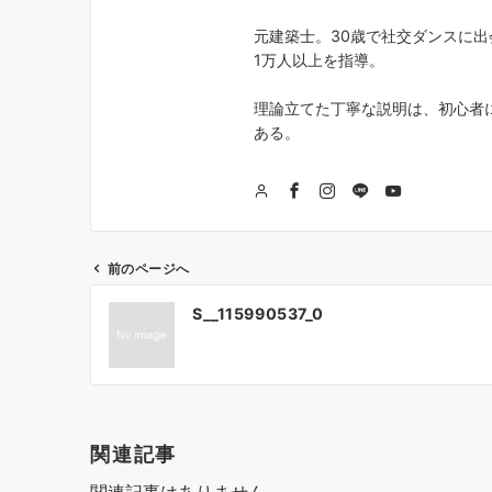
元建築士。30歳で社交ダンスに出
1万人以上を指導。
理論立てた丁寧な説明は、初心者
ある。
前のページへ
投
S__115990537_0
稿
ナ
ビ
ゲ
関連記事
ー