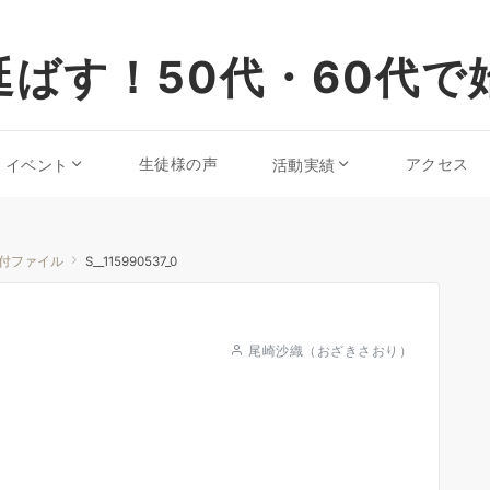
ばす！50代・60代で
生徒様の声
アクセス
・イベント
活動実績
付ファイル
S__115990537_0
尾崎沙織（おざきさおり）